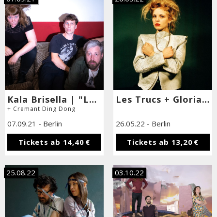
Kala Brisella | "Lost In Labour" - Record Release Show
Les Trucs + Gloria de Oliveira + L Twills + Dj Rita Braga
+ Cremant Ding Dong
07.09.21
-
Berlin
26.05.22
-
Berlin
Tickets ab
14,40 €
Tickets ab
13,20 €
25.08.22
03.10.22