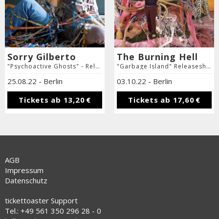
Sorry Gilberto
The Burning Hell
"Psychoactive Ghosts" - Releaseshow
"Garbage Island" Releaseshow
25.08.22
-
Berlin
03.10.22
-
Berlin
Tickets ab
13,20 €
Tickets ab
17,60 €
AGB
Impressum
Datenschutz
tickettoaster Support
Tel.: +49 561 350 296 28 - 0