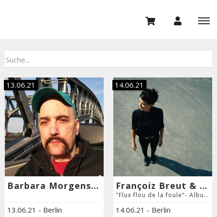
13.06.21
14.06.21
Barbara Morgenstern und Bertil Thomas
Françoiz Breut & Band
"Flux flou de la foule"- Album Releaseshow
13.06.21
-
Berlin
14.06.21
-
Berlin