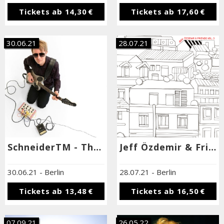
Tickets ab
14,30 €
Tickets ab
17,60 €
30.06.21
28.07.21
SchneiderTM - The 8 Of Space - Record Release Show + Neta Polturak
Jeff Özdemir & Friends - Vol. 3
30.06.21
-
Berlin
28.07.21
-
Berlin
Tickets ab
13,48 €
Tickets ab
16,50 €
07.09.21
26.05.22